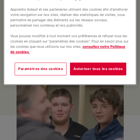
Nous connaitre
faisant partie du dispositif DIAM'S. Ce
Apprentis Auteuil et ses partenaires utilisent des cookies afin d'améliorer
projet avait pour objectif de renforcer
votre navigation sur nos sites, réaliser des statistiques de visites, vous
permettre de partager des éléments sur les réseaux sociaux,
la persévérance scolaire et l’estime de
personnaliser nos contenus et nos publicités.
soi, en aidant les jeunes à changer leur
Vous pouvez modifier à tout moment vos préférences et refuser tous les
regard sur leurs capacités et sur leur
cookies en cliquant sur "paramètres des cookies". Pour en savoir plus sur
les cookies que nous utilisons sur nos sites,
consultez notre Politique
avenir.
de cookies.
Paramètres des cookies
Autoriser tous les cookies